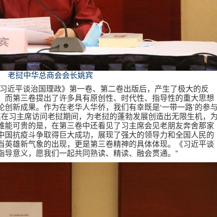
老挝中华总商会会长姚宾
《习近平谈治国理政》第一卷、第二卷出版后，产生了极大的反
。而第三卷提出了许多具有原创性、时代性、指导性的重大思想
论创新成果。作为在老华人华侨，我们有幸既是‘一带一路’的参
尤其在习主席访问老挝期间，为老挝的蓬勃发展创造出无限生机，
难能可贵的是，在第三卷中还看见了习主席会见老朋友奔舍那家
中国抗疫斗争取得巨大成功，展现了强大的领导力和全国人民的
当英雄新气象的出现，更是第三卷精神的具体体现。《习近平谈
指导意义，愿我们一起共同熟读、精读、融会贯通。”