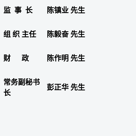
监 事 长
陈镇业 先生
组 织 主任
陈毅奋 先生
财 政
陈作明 先生
常务副秘书
彭正华 先生
长